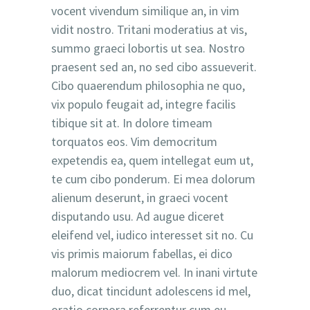
vocent vivendum similique an, in vim
vidit nostro. Tritani moderatius at vis,
summo graeci lobortis ut sea. Nostro
praesent sed an, no sed cibo assueverit.
Cibo quaerendum philosophia ne quo,
vix populo feugait ad, integre facilis
tibique sit at. In dolore timeam
torquatos eos. Vim democritum
expetendis ea, quem intellegat eum ut,
te cum cibo ponderum. Ei mea dolorum
alienum deserunt, in graeci vocent
disputando usu. Ad augue diceret
eleifend vel, iudico interesset sit no. Cu
vis primis maiorum fabellas, ei dico
malorum mediocrem vel. In inani virtute
duo, dicat tincidunt adolescens id mel,
oratio corpora referrentur cum eu.