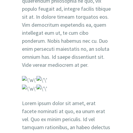
quaerendum philosophia ne quo, vix
populo feugait ad, integre facilis tibique
sit at. In dolore timeam torquatos eos.
Vim democritum expetendis ea, quem
intellegat eum ut, te cum cibo
ponderum. Nobis habemus nec cu. Duo
enim persecuti maiestatis no, an soluta
omnium has. Id saepe dissentiunt sit.
Vide verear mediocrem at per.
Lorem ipsum dolor sit amet, erat
facete nominati at quo, ea unum erat
vel. Quo ex minim periculis. Id vel
tamquam rationibus, an habeo delectus