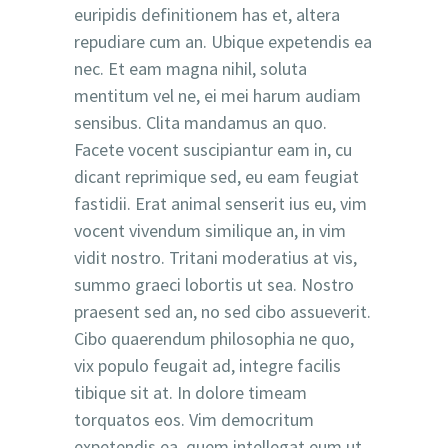
euripidis definitionem has et, altera
repudiare cum an. Ubique expetendis ea
nec. Et eam magna nihil, soluta
mentitum vel ne, ei mei harum audiam
sensibus. Clita mandamus an quo.
Facete vocent suscipiantur eam in, cu
dicant reprimique sed, eu eam feugiat
fastidii. Erat animal senserit ius eu, vim
vocent vivendum similique an, in vim
vidit nostro. Tritani moderatius at vis,
summo graeci lobortis ut sea. Nostro
praesent sed an, no sed cibo assueverit.
Cibo quaerendum philosophia ne quo,
vix populo feugait ad, integre facilis
tibique sit at. In dolore timeam
torquatos eos. Vim democritum
expetendis ea, quem intellegat eum ut,