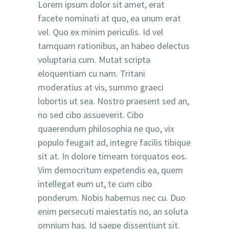
Lorem ipsum dolor sit amet, erat
facete nominati at quo, ea unum erat
vel. Quo ex minim periculis. Id vel
tamquam rationibus, an habeo delectus
voluptaria cum. Mutat scripta
eloquentiam cu nam. Tritani
moderatius at vis, summo graeci
lobortis ut sea. Nostro praesent sed an,
no sed cibo assueverit. Cibo
quaerendum philosophia ne quo, vix
populo feugait ad, integre facilis tibique
sit at. In dolore timeam torquatos eos.
Vim democritum expetendis ea, quem
intellegat eum ut, te cum cibo
ponderum. Nobis habemus nec cu. Duo
enim persecuti maiestatis no, an soluta
omnium has. Id saepe dissentiunt sit.