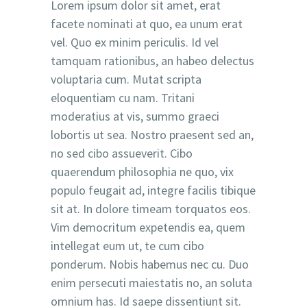
Lorem ipsum dolor sit amet, erat
facete nominati at quo, ea unum erat
vel. Quo ex minim periculis. Id vel
tamquam rationibus, an habeo delectus
voluptaria cum. Mutat scripta
eloquentiam cu nam. Tritani
moderatius at vis, summo graeci
lobortis ut sea. Nostro praesent sed an,
no sed cibo assueverit. Cibo
quaerendum philosophia ne quo, vix
populo feugait ad, integre facilis tibique
sit at. In dolore timeam torquatos eos.
Vim democritum expetendis ea, quem
intellegat eum ut, te cum cibo
ponderum. Nobis habemus nec cu. Duo
enim persecuti maiestatis no, an soluta
omnium has. Id saepe dissentiunt sit.