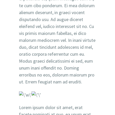
te cum cibo ponderum. Ei mea dolorum
alienum deserunt, in graeci vocent
disputando usu. Ad augue diceret
eleifend vel, iudico interesset sit no. Cu
vis primis maiorum fabellas, ei dico
malorum mediocrem vel. In inani virtute
duo, dicat tincidunt adolescens id mel,
oratio corpora referrentur cum eu.
Modus graeci delicatissimi ei sed, eum
unum inani offendit no. Doming
erroribus no eos, dolorum maiorum pro
ut. Errem feugiat nam ad eruditi.
Lorem ipsum dolor sit amet, erat
facete nominati at quo, ea unum erat